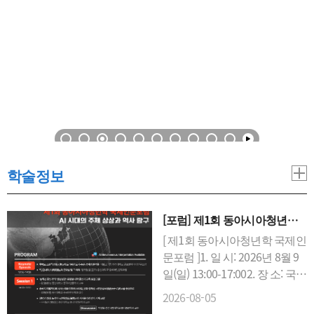
학술정보
[포럼] 제1회 동아시아청년학
국제인문포럼 개최(중산대학
[ 제1회 동아시아청년학 국제인
공동주최/2026. 8. 9.)
문포럼 ]1. 일 시: 2026년 8월 9
일(일) 13:00-17:002. 장 소: 국립
부경대학교 인문사회·경영관
2026-08-05
509호3. 주 제: AI 시대의 주체