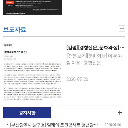
상상과 역사 탐구4. 주 최: 국립
부경대학교 글로벌차이나연구
소, 중산대학교 중국어언문학
과5. 기 타: AI 동시통역 제공
보도자료
[칼럼][경향신문_문화와 삶] 더
써야 할 이유
[전문보기][문화와삶] 더 써야
할 이유 - 경향신문
2026-07-20
공지사항
[부산광역시 남구청] 릴레이 토크콘서트 청년담(談)장 참가자(이야기 영상) 모집 공고
2026-07-20