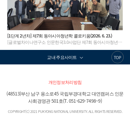
[1단계 2년차] 제7회 동아시아청년학 콜로키움(2026. 6. 23.)
성을 다각적으로 논의하고, 비판이론적 관점에서 그 함의를 도출함. - 연구자 간 학술교류를 활성화하여 후속 공동연구 및 HK3.0 사업의 연구 네트워크 강화에 기여함.
[글로벌차이나연구소 인문한국3.0사업단 제7회 동아시아청년학 콜로키움] 1. 주 제: 중국 플랫폼과 청년 문화: 하위문화와 청년 세대의 미디어 실천 2. 발 제: 김정은(한국외국어대학교 대만연구센터 학술연구교수) 3. 토 론: 이화진(부산대학교 중어중문학과 교수) 4. 일 시: 2026년 6월 23일(화) 16:00~18:00 5. 장 소: 인문사회·경영관 640B HK3.0커뮤니티홀 및 온라인 6. 대 상: HK3.0 연구인력 및 관심있는 교내·외 연구자 등 7. 참석현황: 12명 8. 주요결과 - 중국 디지털 플랫폼을 중심으로 형성되는 팬덤, 오타쿠, 숏폼 문화 등 다양한 청년 하위문화를 분석함으로써 동시대 중국 청년문화의 특성과 변화 양상에 대한 이해를 심화함. - 또한 플랫폼을 문화 생산 공간이자 사회적 상호작용 공간으로 조명하고, 국가 통제와 플랫폼 자본주의가 결합된 중국 특유의 디지털 문화 생태계를 고찰함으로써 청년 연구와 플랫폼 연구의 접점을 확장함. - 중국 플랫폼의 커뮤니티 기능과 상호작용 구조가 청년 세대의 문화 생산, 정체성 형성, 사회적 참여에 미치는 영향을 검토함으로써 중국 디지털 문화 및 청년 연구의 새로운 의제를 발굴하는 계기를 마련함. - 아울러 중국 플랫폼의 운영 논리와 문화적 영향력을 종합적으로 이해함으로써 연구자 간 학술 교류를 활성화하고, 청년·플랫폼·디지털 문화 연구 분야의 공동연구 기반 구축에 기여할 것으로 기대됨.
교내 주요사이트
TOP
개인정보처리방침
(48513)부산 남구 용소로45 국립부경대학교 대연캠퍼스 인문
사회경영관 501호(T. 051-629-7498~9)
COPYRIGHT(C) 2021 PUKYONG NATIONAL UNIVERSITY. ALL RIGHTS RESERVED.