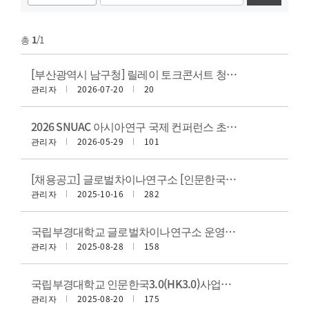
총
1
/1
[부산광역시 남구청] 릴레이 토크콘서트 청년담(談)장 참가자(이야기 영상) 모집 공고
관리자
2026-07-20
20
2026 SNUAC 아시아연구 국제 컨퍼런스 초록 모집 안내
관리자
2026-05-29
101
[채용공고] 글로벌차이나연구소 [인문한국3.0지원사업] HK연구교수 초빙 공고
관리자
2025-10-16
282
국립부경대학교 글로벌차이나연구소 운영세칙(개정 20250825)
관리자
2025-08-28
158
국립부경대학교 인문한국3.0(HK3.0)사업단 운영 규정
관리자
2025-08-20
175