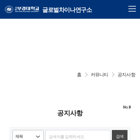
글로벌차이나연구소
홈
커뮤니티
공지사항
8
7
6
5
4
3
2
1
공지사항
검색