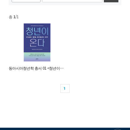
총
1
/1
동아시아청년학 총서 01 <청년이 온다>
1